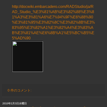
http://docwiki.embarcadero.com/RADStudio/ja/R
AD_Studio_%E3%81%AB%E3%82%88%E3%8
1%A3%E3%81%A6%E7%94%9F%E6%88%90
%E3%81%95%E3%82%8C%E3%82%8B%E3%
83%95%E3%82%A1%E3%82%A4%E3%83%A
B%E3%81%AE%E6%8B%A1%E5%BC%B5%E
5%AD%90
0 件のコメント:
2010年2月3日水曜日