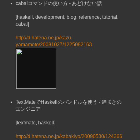
cabalコマンドの使い方 - あどけない話
[haskell, development, blog, reference, tutorial,
cabal]
http://d.hatena.ne.jp/kazu-
yamamoto/20081027/1225082163
TextMateでHaskellのバンドルを使う - 遅咲きの
エンジニア
[textmate, haskell]
http://d.hatena.ne.jp/kabakiyo/20090530/124366