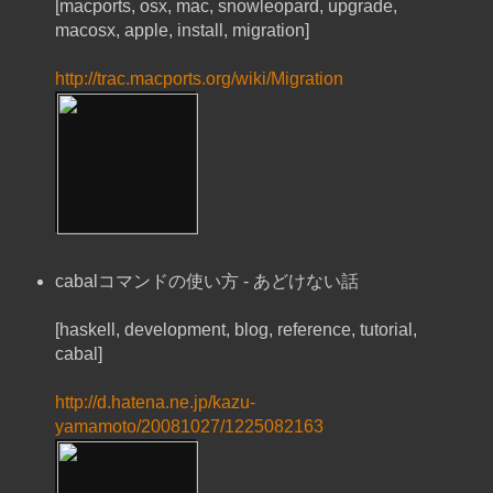
[macports, osx, mac, snowleopard, upgrade,
macosx, apple, install, migration]
http://trac.macports.org/wiki/Migration
cabalコマンドの使い方 - あどけない話
[haskell, development, blog, reference, tutorial,
cabal]
http://d.hatena.ne.jp/kazu-
yamamoto/20081027/1225082163