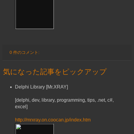
0 件のコメント:
気になった記事をピックアップ
Delphi Library [Mr.XRAY]
[delphi, dev, library, programming, tips, .net, c#,
excel]
http://mrxray.on.coocan.jp/index.htm