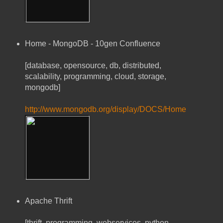
Home - MongoDB - 10gen Confluence
[database, opensource, db, distributed,
scalability, programming, cloud, storage,
mongodb]
http://www.mongodb.org/display/DOCS/Home
Apache Thrift
[thrift, programming, webservices, python,