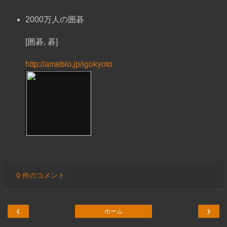
2000万人の囲碁
[囲碁, 碁]
http://ameblo.jp/igokyoto
0 件のコメント:
‹
›
ホーム