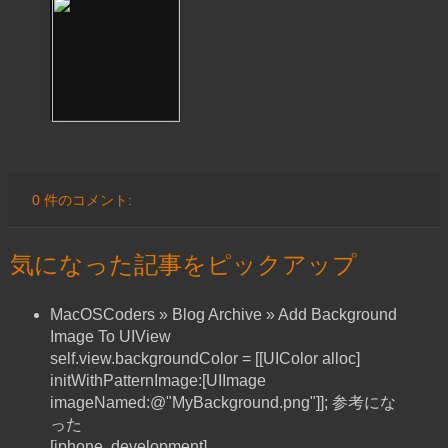
0 件のコメント:
気になった記事をピックアップ
MacOSCoders » Blog Archive » Add Background
Image To UIView
self.view.backgroundColor = [[UIColor alloc]
initWithPatternImage:[UIImage
imageNamed:@"MyBackground.png"]]; 参考にな
った
[iphone, development]