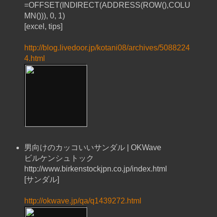
=OFFSET(INDIRECT(ADDRESS(ROW(),COLU
MN())), 0, 1)
[excel, tips]
http://blog.livedoor.jp/kotani08/archives/5088224
4.html
男向けのカッコいいサンダル | OKWave
ビルケンシュトック
http://www.birkenstockjpn.co.jp/index.html
[サンダル]
http://okwave.jp/qa/q1439272.html