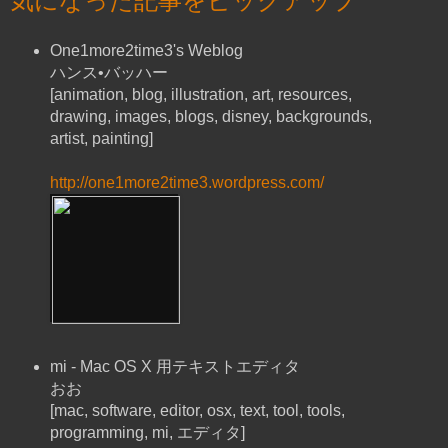
気になった記事をピックアップ
One1more2time3's Weblog
ハンス•バッハー
[animation, blog, illustration, art, resources,
drawing, images, blogs, disney, backgrounds,
artist, painting]
http://one1more2time3.wordpress.com/
mi - Mac OS X 用テキストエディタ
おお
[mac, software, editor, osx, text, tool, tools,
programming, mi, エディタ]