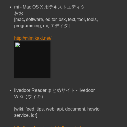
mi - Mac OS X 用テキストエディタ
おお
[mac, software, editor, osx, text, tool, tools,
programming, mi, エディタ]
http://mimikaki.net/
livedoor Reader まとめサイト - livedoor
Wiki（ウィキ）
[wiki, feed, tips, web, api, document, howto,
service, ldr]