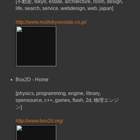
[不動産, tokyo, estate, architecture, room, design,
life, search, service, webdesign, web, japan]
http://www.realtokyoestate.co.jp/
Box2D - Home
[physics, programming, engine, library,
opensource, c++, games, flash, 2d, 物理エンジ
ン]
http://www.box2d.org/