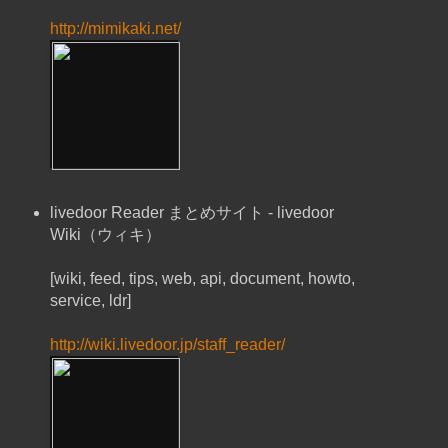
http://mimikaki.net/
livedoor Reader まとめサイト - livedoor
Wiki（ウィキ）
[wiki, feed, tips, web, api, document, howto,
service, ldr]
http://wiki.livedoor.jp/staff_reader/