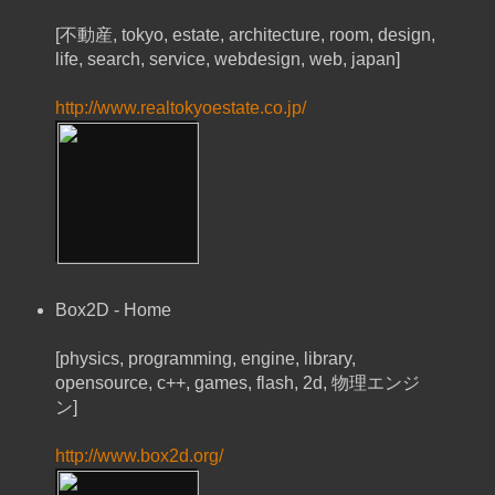
[不動産, tokyo, estate, architecture, room, design,
life, search, service, webdesign, web, japan]
http://www.realtokyoestate.co.jp/
Box2D - Home
[physics, programming, engine, library,
opensource, c++, games, flash, 2d, 物理エンジ
ン]
http://www.box2d.org/