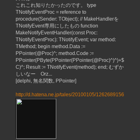
これこれ知りたかったのです。 type
TNotifyEventProc = reference to
procedure(Sender: TObject); // MakeHandlerを
TNotifyEvent専用にしたもの function
MakeNotifyEventHandler(const Proc:
TNotifyEventProc): TNotifyEvent; var method:
TMethod; begin method.Data :=
PPointer(@Proc)^; method.Code :=
PPointer(PByte(PPointer(PPointer(@Proc)^)^)+$
C)^; Result := TNotifyEvent(method); end; むずか
しいなー Orz...
[delphi, 無名関数, PPointer]
http://d.hatena.ne.jp/tales/20100105/1262689156