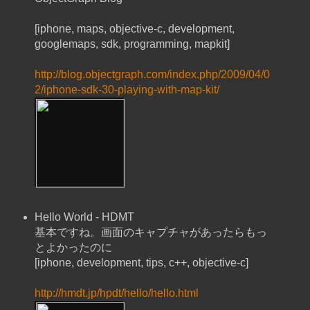
[iphone, maps, objective-c, development,
googlemaps, sdk, programming, mapkit]
http://blog.objectgraph.com/index.php/2009/04/0
2/iphone-sdk-30-playing-with-map-kit/
Hello World - HDMT
基本ですね。画面のキャプチャがあったらもっ
とよかったのに
[iphone, development, tips, c++, objective-c]
http://hmdt.jp/hpdt/hello/hello.html