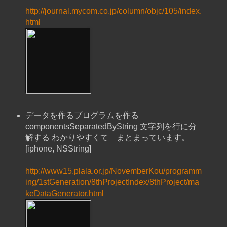
http://journal.mycom.co.jp/column/objc/105/index.
html
データを作るプログラムを作る
componentsSeparatedByString 文字列を行に分
解する わかりやすくて まとまっています。
[iphone, NSString]
http://www15.plala.or.jp/NovemberKou/programm
ing/1stGeneration/8thProjectIndex/8thProject/ma
keDataGenerator.html