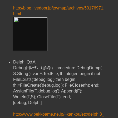
http://blog.livedoor.jp/toymap/archives/50176971.
html
Delphi Q&A
Debug用ﾙｰﾁﾝ（参考） procedure DebugDump(
S:String ); var F:TextFile; fh:Integer; begin if not
FileExists('debug.log') then begin
fh:=FileCreate('debug.log'); FileClose(fh); end;
AssignFile(F,'debug.log'); Append(F);
Writeln(F,S); CloseFile(F); end;
[debug, Delphi]
http://www.bekkoame.ne.jp/~kankou/etc/delphi3_