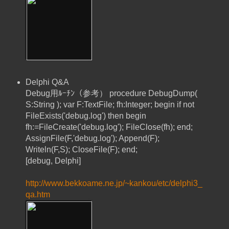
Delphi Q&A
Debug用ﾙｰﾁﾝ（参考） procedure DebugDump(
S:String ); var F:TextFile; fh:Integer; begin if not
FileExists('debug.log') then begin
fh:=FileCreate('debug.log'); FileClose(fh); end;
AssignFile(F,'debug.log'); Append(F);
Writeln(F,S); CloseFile(F); end;
[debug, Delphi]
http://www.bekkoame.ne.jp/~kankou/etc/delphi3_
qa.htm