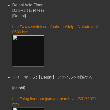
Delphi Acid Floor
DatePart 日付分解
[Delphi]
http://www.wwlnk.com/boheme/delphi/vbtodel/daf
0630.html
トイ・マップ:【Delphi】 ファイルを削除する
[delphi]
http://blog.livedoor.jp/toymap/archives/50176971.
html