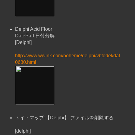
Delphi Acid Floor
DatePart 日付分解
[Delphi]
http://www.wwlnk.com/boheme/delphi/vbtodel/daf
0630.html
トイ・マップ:【Delphi】 ファイルを削除する
[delphi]