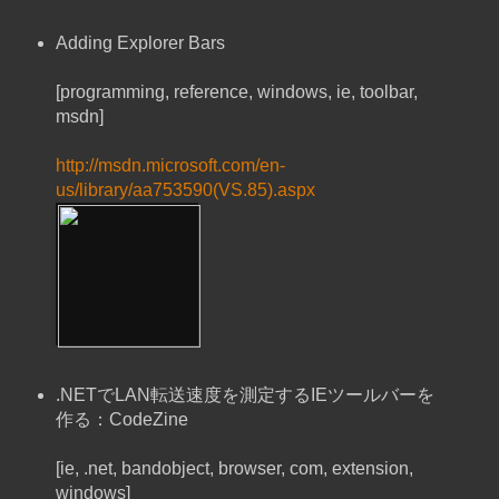
Adding Explorer Bars
[programming, reference, windows, ie, toolbar,
msdn]
http://msdn.microsoft.com/en-
us/library/aa753590(VS.85).aspx
.NETでLAN転送速度を測定するIEツールバーを
作る：CodeZine
[ie, .net, bandobject, browser, com, extension,
windows]