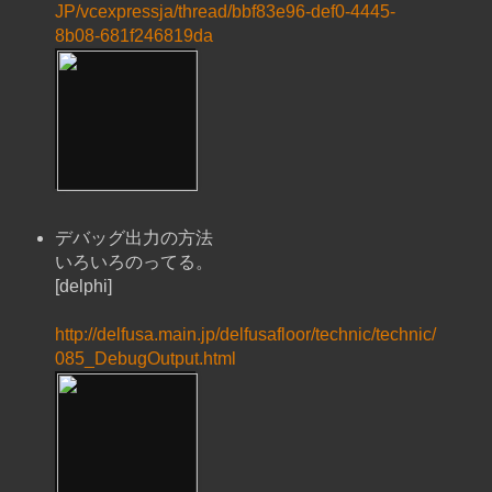
JP/vcexpressja/thread/bbf83e96-def0-4445-
8b08-681f246819da
デバッグ出力の方法
いろいろのってる。
[delphi]
http://delfusa.main.jp/delfusafloor/technic/technic/
085_DebugOutput.html