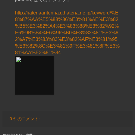
http://hatenaantenna.g.hatena.ne.jp/keyword/%E
8%87%AA%E5%88%86%E3%81%AE%E3%82
%B5%E3%82%A4%E3%83%88%E3%82%92%
E6%9B%B4%E6%96%B0%E3%83%81%E3%8
2%A7%E3%83%83%E3%82%AF%E3%81%95
%E3%82%8C%E3%81%9F%E3%81%8F%E3%
81%AA%E3%81%84
0 件のコメント: