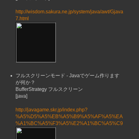
http://wisdom.sakura.ne.jp/system/java/awt/Gjava
7.html
フルスクリーンモード - Javaでゲーム作ります
が何か？
BufferStrategy フルスクリーン
[java]
http://javagame.skr.jp/index.php?
%A5%D5%A5%EB%A5%B9%A5%AF%A5%EA
%A1%BC%A5%F3%A5%E2%A1%BC%A5%C9