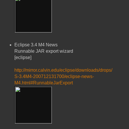
Eclipse 3.4 M4 News
Runnable JAR export wizard
[eclipse]
http://mirror.calvin.edu/eclipse/downloads/drops/
S-3.4M4-200712131700/eclipse-news-
M4.html#RunnableJarExport