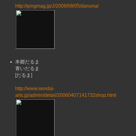
http://pingmag.jp/J/2008/08/05/daruma/
本郷だるま
青いだるま
[だるま]
http://www.sendai-
arts.jp/admin/detail/20060407141732shop.html