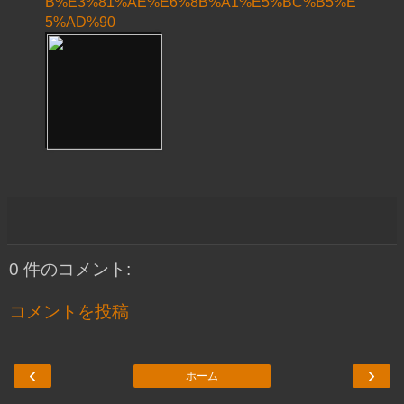
B%E3%81%AE%E6%8B%A1%E5%BC%B5%E
5%AD%90
0 件のコメント:
コメントを投稿
‹
›
ホーム