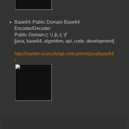
Base64: Public Domain Base64
Encoder/Decoder
Public Domainとりあえず
[java, base64, algorithm, api, code, development]
http://iharder.sourceforge.net/current/java/base64
/