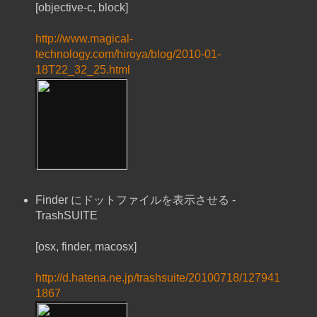
[objective-c, block]
http://www.magical-
technology.com/hiroya/blog/2010-01-
18T22_32_25.html
Finder にドットファイルを表示させる -
TrashSUITE
[osx, finder, macosx]
http://d.hatena.ne.jp/trashsuite/20100718/127941
1867