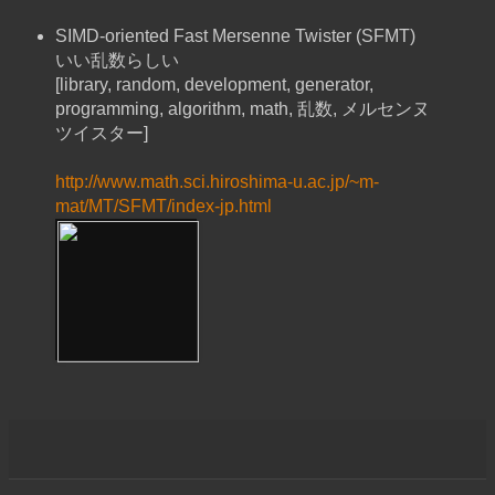
SIMD-oriented Fast Mersenne Twister (SFMT)
いい乱数らしい
[library, random, development, generator,
programming, algorithm, math, 乱数, メルセンヌ
ツイスター]
http://www.math.sci.hiroshima-u.ac.jp/~m-
mat/MT/SFMT/index-jp.html