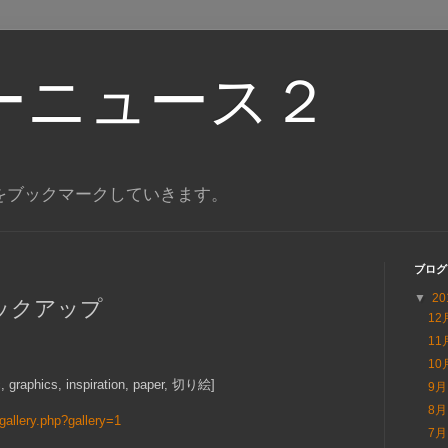
ーニュース２
をブックマークしていきます。
ブログ
▼
20
ックアップ
12
11
10
hic, graphics, inspiration, paper, 切り絵]
9
8
allery.php?gallery=1
7