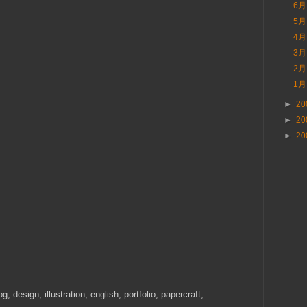
6
5
4
3
2
1
►
20
►
20
►
20
log, design, illustration, english, portfolio, papercraft,