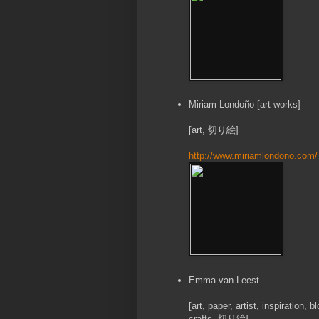
Miriam Londoño [art works]
[art, 切り絵]
http://www.miriamlondono.com/
Emma van Leest
[art, paper, artist, inspiration, b
crafts, 切り絵]