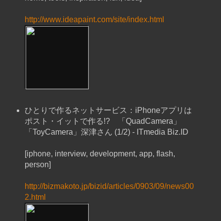
http://www.ideapaint.com/site/index.html
ひとりで作るネットサービス：iPhoneアプリは
ポスト・イットで作る!? 「QuadCamera」
「ToyCamera」深津さん (1/2) - ITmedia Biz.ID
[iphone, interview, development, app, flash,
person]
http://bizmakoto.jp/bizid/articles/0903/09/news00
2.html