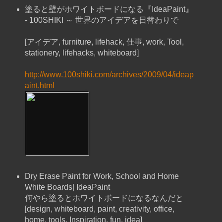
塗ると壁がホワイトボードになる『IdeaPaint』
- 100SHIKI ～ 世界のアイデアを日替わりで
[アイデア, furniture, lifehack, 仕事, work, Tool,
stationery, lifehacks, whiteboard]
http://www.100shiki.com/archives/2009/04/ideap
aint.html
Dry Erase Paint for Work, School and Home
White Boards| IdeaPaint
何やら塗るとホワイトボードになるなんだと
[design, whiteboard, paint, creativity, office,
home, tools, Inspiration, fun, idea]