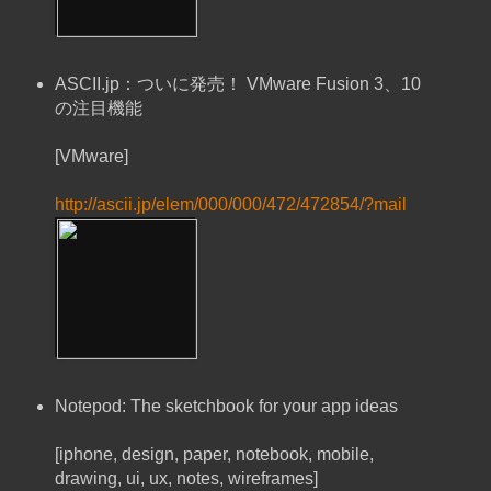
ASCII.jp：ついに発売！ VMware Fusion 3、10
の注目機能
[VMware]
http://ascii.jp/elem/000/000/472/472854/?mail
Notepod: The sketchbook for your app ideas
[iphone, design, paper, notebook, mobile,
drawing, ui, ux, notes, wireframes]