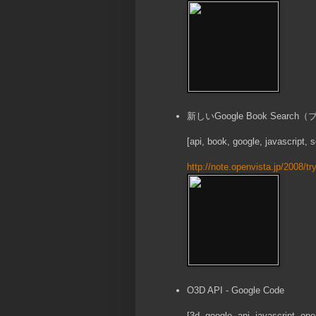
新しいGoogle Book Search（
[api, book, google, javascript,
http://note.openvista.jp/2008/tr
O3D API - Google Code
[3d, google, api, javascript, op