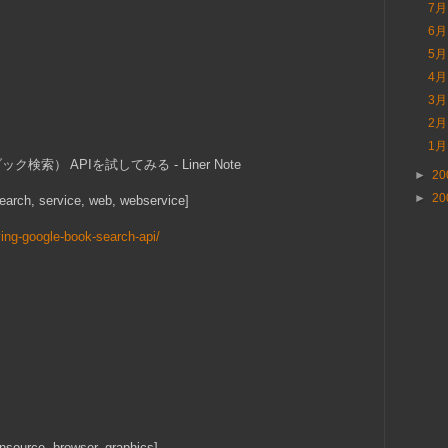
7
6
5
4
3
2
1
ブック検索） APIを試してみる - Liner Note
►
20
►
20
 search, service, web, webservice]
ying-google-book-search-api/
ensource, browser, graphics]