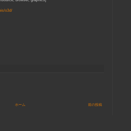
pis/o3d/
ホーム
前の投稿