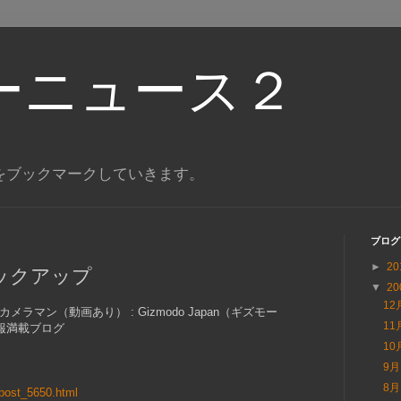
ーニュース２
をブックマークしていきます。
ブログ
►
20
ックアップ
▼
20
12
マン（動画あり） : Gizmodo Japan（ギズモー
11
報満載ブログ
10
9
8
/post_5650.html