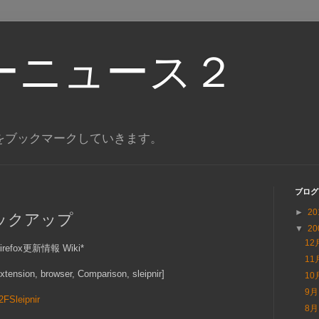
ーニュース２
をブックマークしていきます。
ブログ
►
20
ックアップ
▼
20
12
refox更新情報 Wiki*
11
 extension, browser, Comparison, sleipnir]
10
9
2FSleipnir
8