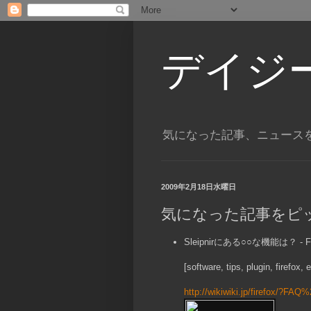
デイジ
気になった記事、ニュース
2009年2月18日水曜日
気になった記事をピ
Sleipnirにある○○な機能は？ - Fi
[software, tips, plugin, firefox,
http://wikiwiki.jp/firefox/?FAQ%