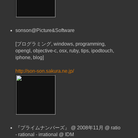
sonson@Picture&Software
[プログラミング, windows, programming,
opengl, objective-c, osx, ruby, tips, ipodtouch,
iphone, blog]
http://son-son.sakura.ne.jp/
『プライムナンバーズ』 @ 2008年11月 @ ratio
- rational - irrational @ IDM