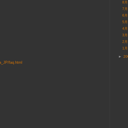
8
7
6
5
4
3
2
1
►
20
ja_JP/faq.html