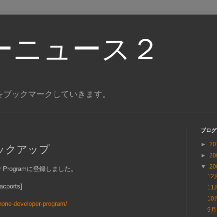
ーニュース２
をブックマークしていきます。
ブログ
►
20
ックアップ
►
20
▼
20
loper Programに登録しました。
12
acports]
11
10
phone-developer-program/
9