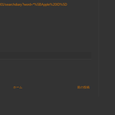
ra001/searchdiary?word=*%5BApple%20ID%5D
ホーム
前の投稿