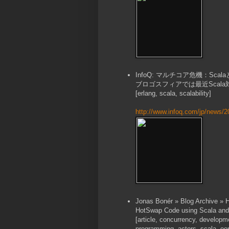
InfoQ: マルチコア危機：Scala
ブロゴスフィアでは最近Scala
[erlang, scala, scalability]
http://www.infoq.com/jp/news/2
Jonas Bonér » Blog Archive » 
HotSwap Code using Scala and
[article, concurrency, developme
programming, actors, scala, oo