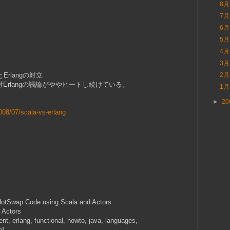
8
7
6
5
4
3
とErlangの対立
2
対Erlangの議論がややヒートし続けている。
1
►
20
008/07/scala-vs-erlang
HotSwap Code using Scala and Actors
 Actors
nt, erlang, functional, howto, java, languages,
p]