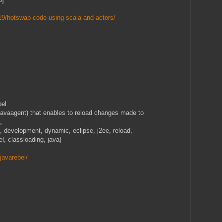
19/hotswap-code-using-scala-and-actors/
el
avaagent) that enables to reload changes made to
。。
g, development, dynamic, eclipse, j2ee, reload,
el, classloading, java]
javarebel/