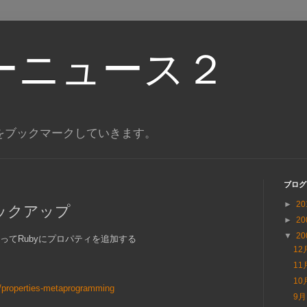
ーニュース２
をブックマークしていきます。
ブログ
►
20
ックアップ
►
20
▼
20
を使ってRubyにプロパティを追加する
12
11
10
es/properties-metaprogramming
9