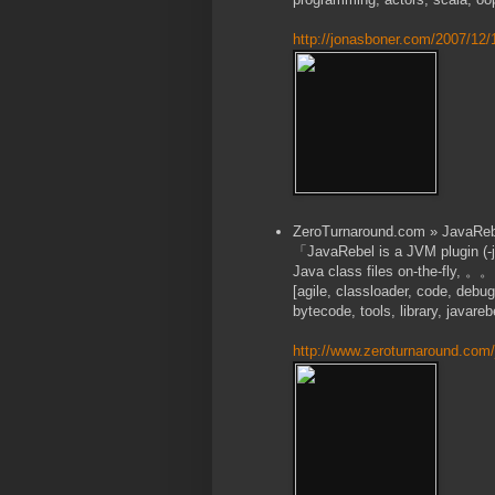
http://jonasboner.com/2007/12/
ZeroTurnaround.com » JavaReb
「JavaRebel is a JVM plugin (-j
Java class files on-the-fly, 。
[agile, classloader, code, debu
bytecode, tools, library, javareb
http://www.zeroturnaround.com/