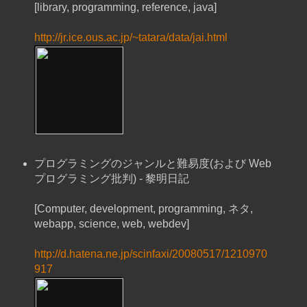
[library, programming, reference, java]
http://jr.ice.ous.ac.jp/~tatara/data/jai.html
プログラミングのジャンルと難易度(および Web
プログラミング批判) - 黎明日記
[Computer, development, programming, ネタ,
webapp, science, web, webdev]
http://d.hatena.ne.jp/scinfaxi/20080517/1210970
917