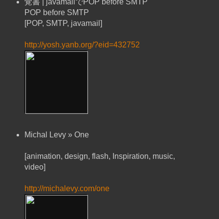
覚書 | javamailでPOP before SMTP
POP before SMTP
[POP, SMTP, javamail]
http://yosh.yanb.org/?eid=432752
Michal Levy » One
[animation, design, flash, Inspiration, music,
video]
http://michalevy.com/one