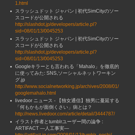
1.html
スラッシュドット ジャパン | 初代SimCityのソー
スコードが公開される
http://slashdot.jp/developers/article.pl?
sid=08/01/13/0045253
スラッシュドット ジャパン | 初代SimCityのソー
スコードが公開される
http://slashdot.jp/developers/article.pl?
sid=08/01/13/0045253
Googleキラーとも言われる「Mahalo」を徹底的
に使ってみた: SNS,ソーシャルネットワーキン
グ.jp
http://www.socialnetworking.jp/archives/2008/01/
googlemahalo.html
livedoor ニュース - 【独女通信】独男に蔓延する
「何もかもが面倒くさい」病とは？
http://news.livedoor.com/article/detail/3444787/
イラスト作者とtumblrユーザー間の論争 :
ARTIFACT ―人工事実―
http://artifact-jp.com/2008/01/13/tumblr_noshi/